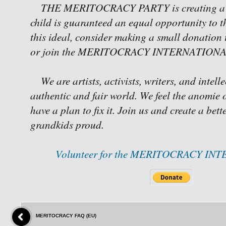
THE MERITOCRACY PARTY is creating a w
child is guaranteed an equal opportunity to th
this ideal, consider making a small donation 
or join the MERITOCRACY INTERNATIONAL 
We are artists, activists, writers, and intell
authentic and fair world. We feel the anomie o
have a plan to fix it. Join us and create a bet
grandkids proud.
Volunteer for the MERITOCRACY IN
MERITOCRACY FAQ (EU)