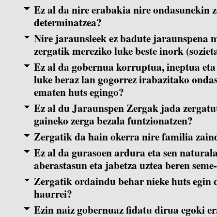
Ez al da nire erabakia nire ondasunekin 
determinatzea?
Nire jaraunsleek ez badute jaraunspena 
zergatik mereziko luke beste inork (sozie
Ez al da gobernua korruptua, ineptua eta i
luke beraz lan gogorrez irabazitako onda
ematen huts egingo?
Ez al du Jaraunspen Zergak jada zergat
gaineko zerga bezala funtzionatzen?
Zergatik da hain okerra nire familia zain
Ez al da gurasoen ardura eta sen naturala
aberastasun eta jabetza uztea beren seme
Zergatik ordaindu behar nieke huts egin
haurrei?
Ezin naiz gobernuaz fidatu dirua egoki er