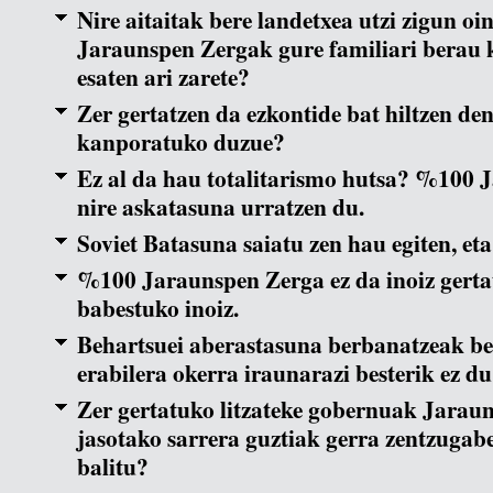
Nire aitaitak bere landetxea utzi zigun o
Jaraunspen Zergak gure familiari berau 
esaten ari zarete?
Zer gertatzen da ezkontide bat hiltzen de
kanporatuko duzue?
Ez al da hau totalitarismo hutsa? %100
nire askatasuna urratzen du.
Soviet Batasuna saiatu zen hau egiten, eta
%100 Jaraunspen Zerga ez da inoiz gertat
babestuko inoiz.
Behartsuei aberastasuna berbanatzeak be
erabilera okerra iraunarazi besterik ez du
Zer gertatuko litzateke gobernuak Jarau
jasotako sarrera guztiak gerra zentzugabe
balitu?