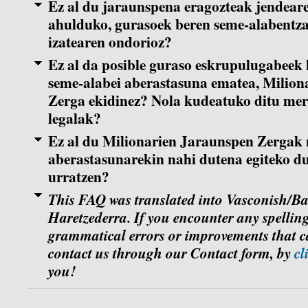
Ez al du jaraunspena eragozteak jendeare
ahulduko, gurasoek beren seme-alabentza
izatearen ondorioz?
Ez al da posible guraso eskrupulugabeek 
seme-alabei aberastasuna ematea, Milion
Zerga ekidinez? Nola kudeatuko ditu mer
legalak?
Ez al du Milionarien Jaraunspen Zergak 
aberastasunarekin nahi dutena egiteko d
urratzen?
This FAQ was translated into Vasconish/B
Haretzederra. If you encounter any spellin
grammatical errors or improvements that c
contact us through our Contact form, by
cl
you!