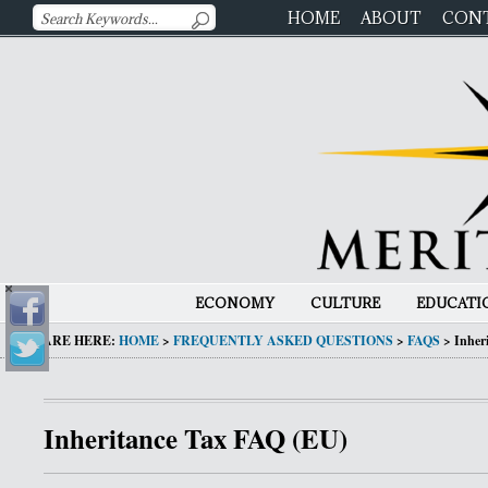
HOME
ABOUT
CON
ECONOMY
CULTURE
EDUCATI
YOU ARE HERE:
HOME
>
FREQUENTLY ASKED QUESTIONS
>
FAQS
>
Inher
Inheritance Tax FAQ (EU)